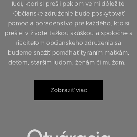
ľudí, ktorí si prešli peklom veľmi dôležité.
Občianske združenie bude poskytovať
pomoc a poradenstvo pre každého, kto si
prešiel v živote ťažkou skúškou a spoločne s
riaditeľom občianskeho združenia sa
budeme snažiť pomáhať týraním matkám,
deťom, starším ľuďom, ženám či mužom.
Zobraziť viac