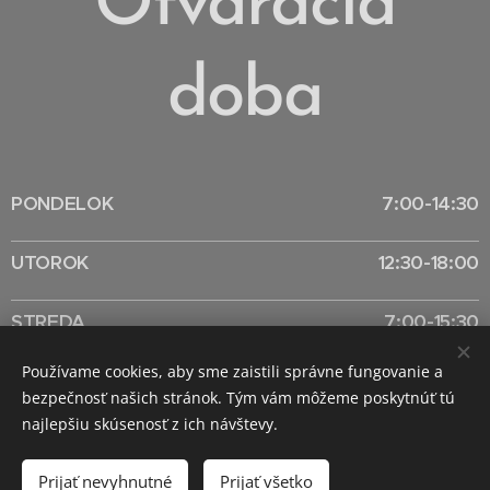
Otváracia
doba
PONDELOK
7:00-14:30
UTOROK
12:30-18:00
STREDA
7:00-15:30
Používame cookies, aby sme zaistili správne fungovanie a
ŠTVRTOK
7:00-15:30
bezpečnosť našich stránok. Tým vám môžeme poskytnúť tú
najlepšiu skúsenosť z ich návštevy.
PIATOK
7:00-15:30
Prijať nevyhnutné
Prijať všetko