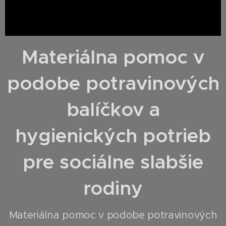
Materiálna pomoc v
podobe potravinových
balíčkov a
hygienických potrieb
pre sociálne slabšie
rodiny
Materiálna pomoc v podobe potravinových