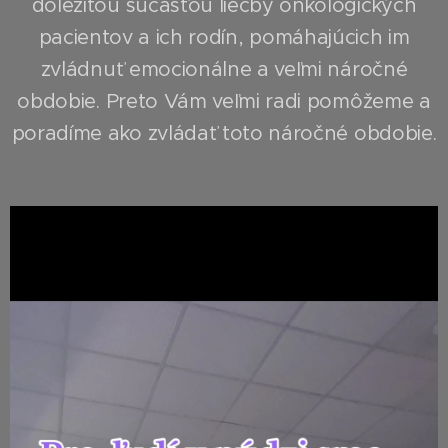
dôležitou súčasťou liečby onkologických
pacientov a ich rodín, pomáhajúcich im
zvládnuť emocionálne a veľmi náročné
obdobie. Preto Vám veľmi radi pomôžeme a
poradíme ako zvládať toto náročné obdobie.