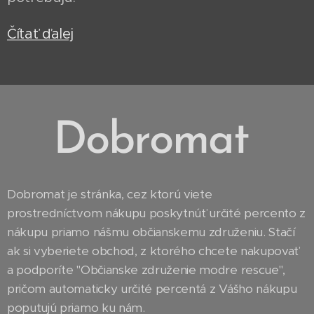
Čítať ďalej
Dobromat
Dobromat je stránka, cez ktorú viete
prostredníctvom nákupu poskytnúť určité percento z
nákupu priamo nášmu občianskemu združeniu. Stačí
ak si vyberiete obchod, z ktorého chcete nakupovať
a podporíte "Občianske združenie modre rescue",
pričom automaticky určité percentá z Vášho nákupu
poputujú priamo ku nám.